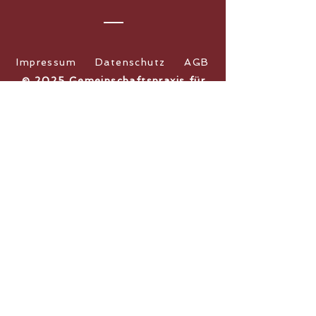
Impressum
Datenschutz
AGB
​© 2025 Gemeinschaftspraxis für
ganzheitliche Gesundheit Floridsdorf
Zurück nach oben