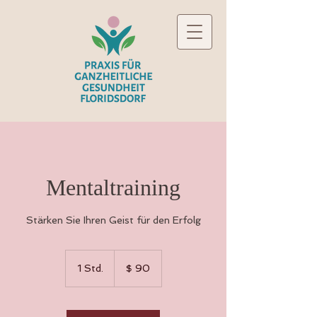
Mentaltraining
Stärken Sie Ihren Geist für den Erfolg
90
US-
1 Std.
1
$ 90
Dollar
S
t
d